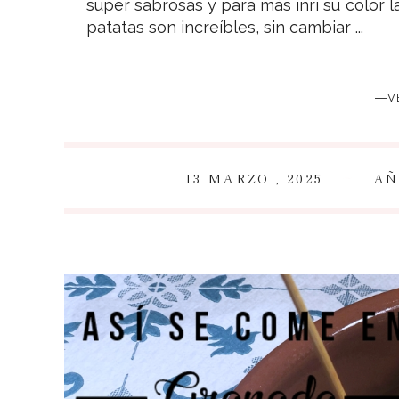
super sabrosas y para más inri su color 
patatas son increíbles, sin cambiar ...
―V
~
13 MARZO , 2025
AÑ