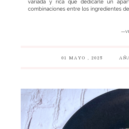
variada y rica que dedicarle un apar
combinaciones entre los ingredientes de 
―V
~
01 MAYO , 2025
AÑ