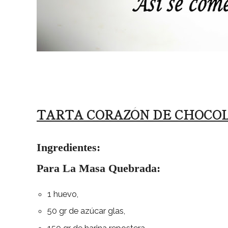
TARTA CORAZÓN DE CHOCO
Ingredientes:
Para La Masa Quebrada:
1 huevo,
50 gr de azúcar glas,
150 gr de harina repostera,