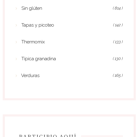
Sin glúten
( 814 )
Tapas y picoteo
( 142 )
Thermomix
( 133 )
Típica granadina
( 130 )
Verduras
( 165 )
PARTICIPIO AQUÍ