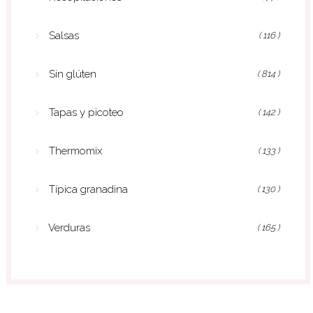
Salsas
( 116 )
Sin glúten
( 814 )
Tapas y picoteo
( 142 )
Thermomix
( 133 )
Típica granadina
( 130 )
Verduras
( 165 )