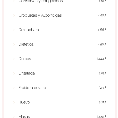
Conservas y congelados
( 19 )
Croquetas y Albondigas
( 40 )
De cuchara
( 86 )
Dietética
( 58 )
Dulces
( 444 )
Ensalada
( 74 )
Freidora de aire
( 23 )
Huevo
( 81 )
Masas
( 190 )