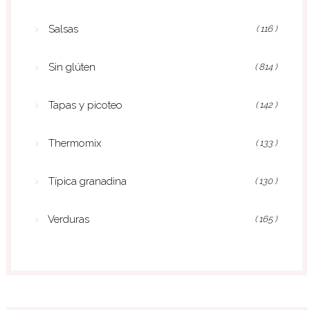
Salsas
( 116 )
Sin glúten
( 814 )
Tapas y picoteo
( 142 )
Thermomix
( 133 )
Típica granadina
( 130 )
Verduras
( 165 )