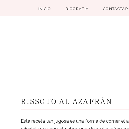
INICIO
BIOGRAFÍA
CONTACTAR
RISSOTO AL AZAFRÁN
Esta receta tan jugosa es una forma de comer el 
oriental y es que el sabor que deja el azafran r