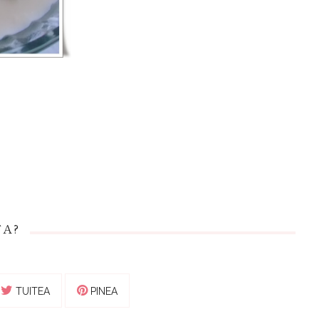
TA?
TUITEA
PINEA