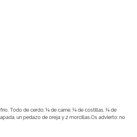
río. Todo de cerdo: ¼ de carne, ¼ de costillas, ¼ de
apada, un pedazo de oreja y 2 morcillas.Os advierto: no