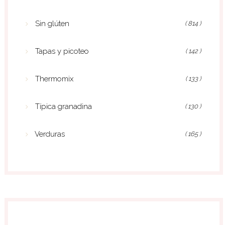
Sin glúten
( 814 )
Tapas y picoteo
( 142 )
Thermomix
( 133 )
Típica granadina
( 130 )
Verduras
( 165 )