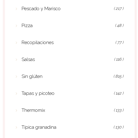
Pescado y Marisco
( 217 )
Pizza
( 48 )
Recopilaciones
( 77 )
Salsas
( 116 )
Sin glúten
( 815 )
Tapas y picoteo
( 142 )
Thermomix
( 133 )
Típica granadina
( 130 )