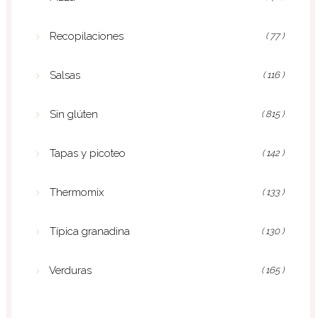
Recopilaciones
( 77 )
Salsas
( 116 )
Sin glúten
( 815 )
Tapas y picoteo
( 142 )
Thermomix
( 133 )
Típica granadina
( 130 )
Verduras
( 165 )